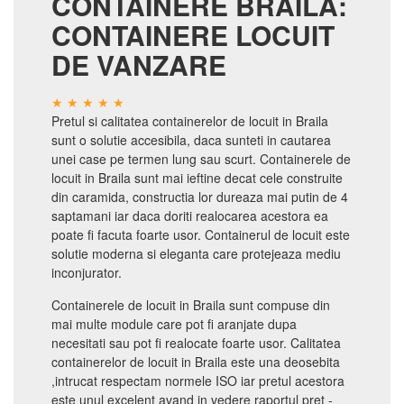
CONTAINERE BRAILA:
CONTAINERE LOCUIT
DE VANZARE
Pretul si calitatea containerelor de locuit in Braila
sunt o solutie accesibila, daca sunteti in cautarea
unei case pe termen lung sau scurt. Containerele de
locuit in Braila sunt mai ieftine decat cele construite
din caramida, constructia lor dureaza mai putin de 4
saptamani iar daca doriti realocarea acestora ea
poate fi facuta foarte usor. Containerul de locuit este
solutie moderna si eleganta care protejeaza mediu
inconjurator.
Containerele de locuit in Braila sunt compuse din
mai multe module care pot fi aranjate dupa
necesitati sau pot fi realocate foarte usor. Calitatea
containerelor de locuit in Braila este una deosebita
,intrucat respectam normele ISO iar pretul acestora
este unul excelent avand in vedere raportul pret -